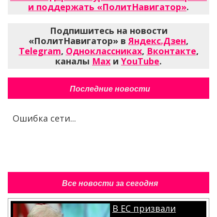
и поддержать «ПолитНавигатор»
.
Подпишитесь на новости
«ПолитНавигатор» в
Яндекс.Дзен
,
Telegram
,
Одноклассниках
,
Вконтакте
,
каналы
Max
и
YouTube
.
Последние новости
Ошибка сети...
Все новости за сегодня
В ЕС призвали