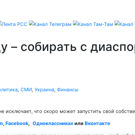
у – собирать с диасп
олитика
,
СМИ
,
Украина
,
Финансы
 исключает, что скоро может запустить свой собстве
am
,
Facebook
,
Одноклассниках
или
Вконтакте