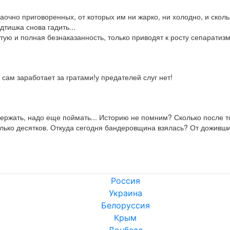
аочно приговоренных, от которых им ни жарко, ни холодно, и сколь
ишка снова гадить...

стую и полная безнаказанность, только приводят к росту сепаратизм
 сам заработает за гратами!у предателей слуг нет!
ержать, надо еще поймать... Историю не помним? Сколько после то
лько десятков. Откуда сегодня бандеровщина взялась? От доживших 
Россия
Украина
Белоруссия
Крым