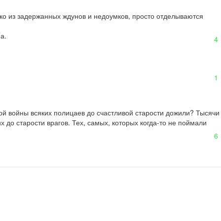
ко из задержанных ждунов и недоумков, просто отделываются  
а.
4
1
й войны всяких полицаев до счастливой старости дожили? Тысячи 
до старости врагов. Тех, самых, которых когда-то не поймали 
6