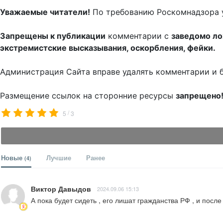
Уважаемые читатели!
По требованию Роскомнадзора 
Запрещены к публикации
комментарии с
заведомо л
экстремистские высказывания, оскорбления, фейки.
Администрация Сайта вправе удалять комментарии и 
Размещение ссылок на сторонние ресурсы
запрещено
/
5
3
Новые
Лучшие
Ранее
(4)
Виктор Давыдов
2024.09.06 15:13
А пока будет сидеть , его лишат гражданства РФ , и пос