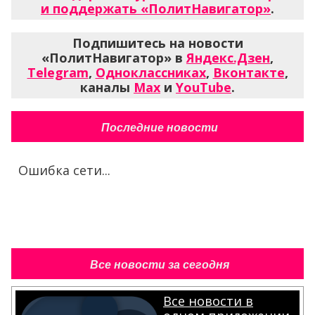
и поддержать «ПолитНавигатор»
.
Подпишитесь на новости
«ПолитНавигатор» в
Яндекс.Дзен
,
Telegram
,
Одноклассниках
,
Вконтакте
,
каналы
Max
и
YouTube
.
Последние новости
Ошибка сети...
Все новости за сегодня
Все новости в