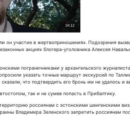
ли он участие в жертвоприношениях. Подозрения вызв
езаконных акциях блогера-уголовника Алексея Навальн
стонскими пограничниками у архангельского журналиста
опросили указать точные маршрут экскурсий по Таллин
 сказали, что подтвердить его бронь им не удалось и 
втостопом, так и не сумев попасть в Прибалтику.
 территорию россиянам с эстонскими шенгенскими виз
Украины Владимира Зеленского запретить россиянам по