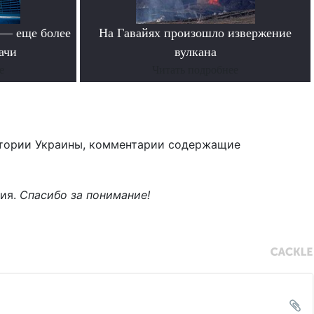
 — еще более
На Гавайях произошло извержение
ачи
вулкана
е
Читать подробнее
тории Украины, комментарии содержащие
ния.
Спасибо за понимание!