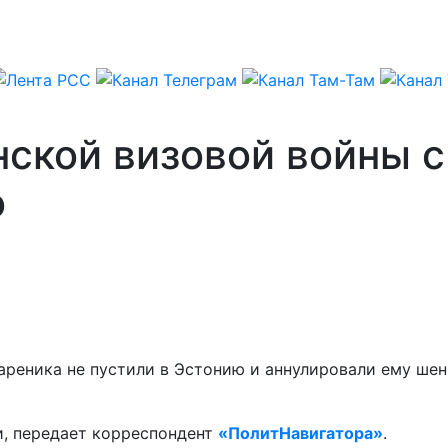
ской визовой войны с
о
ареника не пустили в Эстонию и аннулировали ему шенг
и, передает корреспондент
«ПолитНавигатора»
.