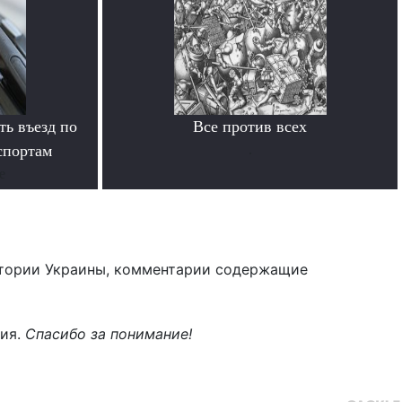
ь въезд по
Все против всех
спортам
.
е
тории Украины, комментарии содержащие
ния.
Спасибо за понимание!