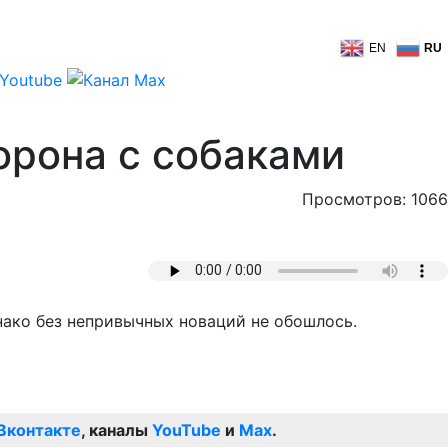
EN
RU
орона с собаками
Просмотров: 1066
ако без непривычных новаций не обошлось.
Вконтакте
, каналы
YouTube
и
Max
.