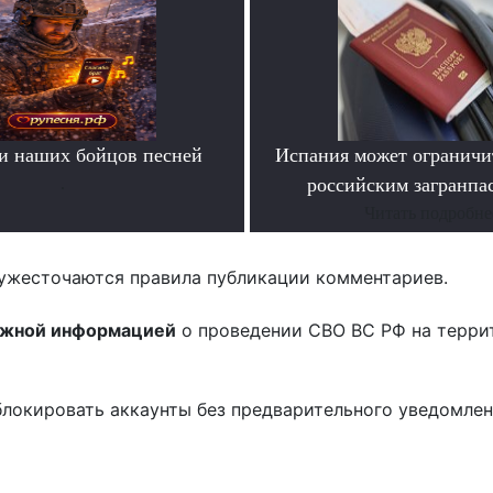
и наших бойцов песней
Испания может ограничит
.
российским загранпа
Читать подробне
ужесточаются правила публикации комментариев.
ожной информацией
о проведении СВО ВС РФ на терри
блокировать аккаунты без предварительного уведомле
!