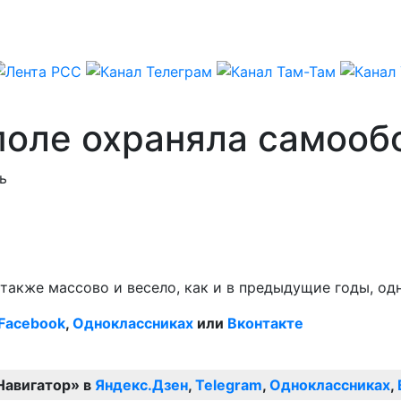
оле охраняла самооб
ь
кже массово и весело, как и в предыдущие годы, одн
Facebook
,
Одноклассниках
или
Вконтакте
Навигатор» в
Яндекс.Дзен
,
Telegram
,
Одноклассниках
,