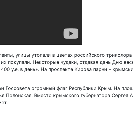
 ленты, улицы утопали в цветах российского триколора
 их покупали. Некоторые чудаки, отдавая дань Дню ве
 400 у.е. в день». На проспекте Кирова парни – крымс
ой Госсовета огромный флаг Республики Крым. На пло
ья Полонская. Вместо крымского губернатора Сергея А
ет.