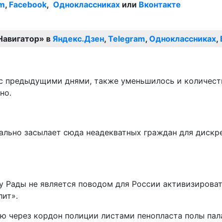
am
,
Facebook
,
Одноклассниках
или
Вконтакте
Навигатор» в
Яндекс.Дзен
,
Telegram
,
Одноклассниках
,
с предыдущими днями, также уменьшилось и количество
но.
иально засылает сюда неадекватных граждан для дискр
 Рады не является поводом для России активизироватьс
лит».
ю через кордон полиции листами пенопласта полы пала