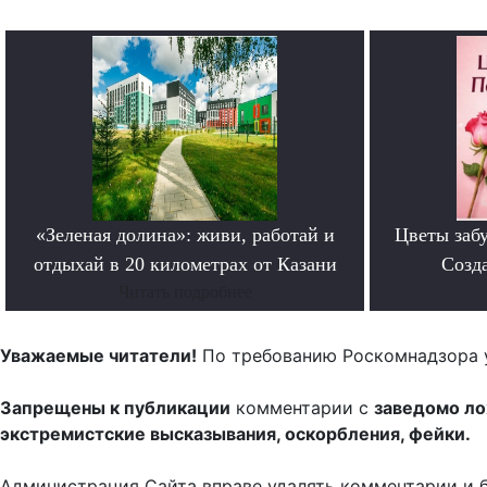
«Зеленая долина»: живи, работай и
Цветы забу
отдыхай в 20 километрах от Казани
Созда
Читать подробнее
Уважаемые читатели!
По требованию Роскомнадзора 
Запрещены к публикации
комментарии с
заведомо л
экстремистские высказывания, оскорбления, фейки.
Администрация Сайта вправе удалять комментарии и 