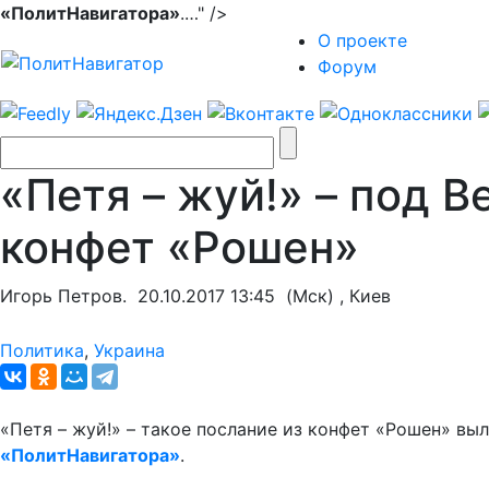
«ПолитНавигатора»
.…" />
О проекте
Форум
«Петя – жуй!» – под 
конфет «Рошен»
Игорь Петров.
20.10.2017 13:45
(Мск) , Киев
Политика
,
Украина
«Петя – жуй!» – такое послание из конфет «Рошен» вы
«ПолитНавигатора»
.