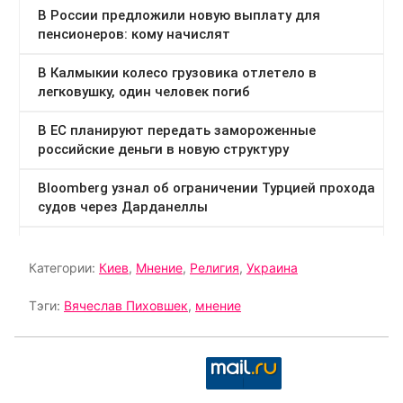
Категории:
Киев
,
Мнение
,
Религия
,
Украина
Тэги:
Вячеслав Пиховшек
,
мнение