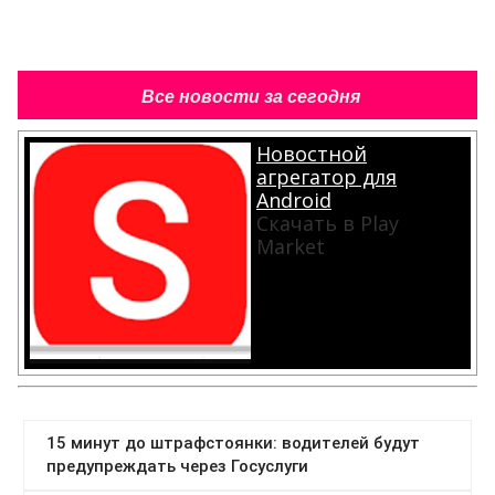
Все новости за сегодня
Новостной
агрегатор для
Android
Скачать в Play
Market