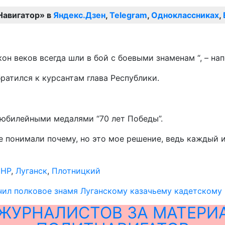
Навигатор» в
Яндекс.Дзен
,
Telegram
,
Одноклассниках
,
он веков всегда шли в бой с боевыми знаменам “, – на
братился к курсантам глава Республики.
 юбилейными медалями “70 лет Победы”.
 понимали почему, но это мое решение, ведь каждый и
ЛНР
,
Луганск
,
Плотницкий
ил полковое знамя Луганскому казачьему кадетскому
ЖУРНАЛИСТОВ ЗА МАТЕРИ