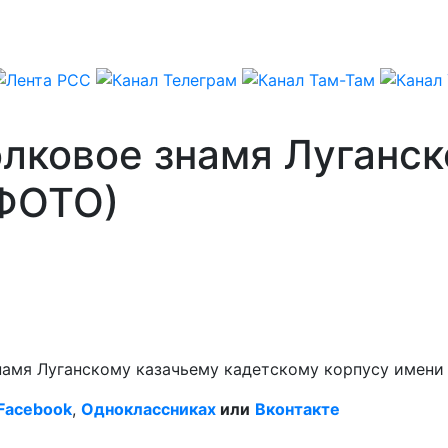
олковое знамя Луганс
(ФОТО)
знамя Луганскому казачьему кадетскому корпусу имен
Facebook
,
Одноклассниках
или
Вконтакте