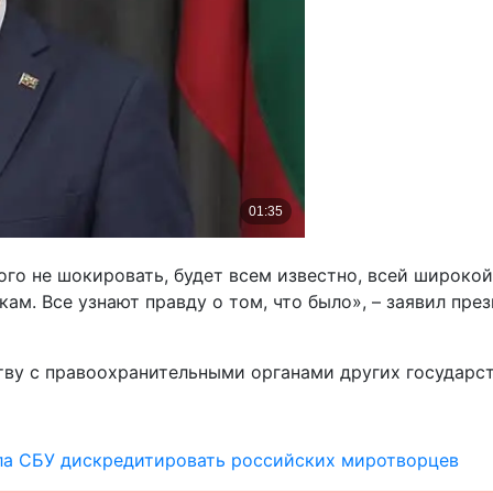
кого не шокировать, будет всем известно, всей широкой
ам. Все узнают правду о том, что было», – заявил пре
тву с правоохранительными органами других государс
ла СБУ дискредитировать российских миротворцев