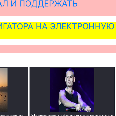
АЛ И ПОДДЕРЖАТЬ
ГАТОРА НА ЭЛЕКТРОННУЮ
да судов по
Моргенштерн официально сменил имя и