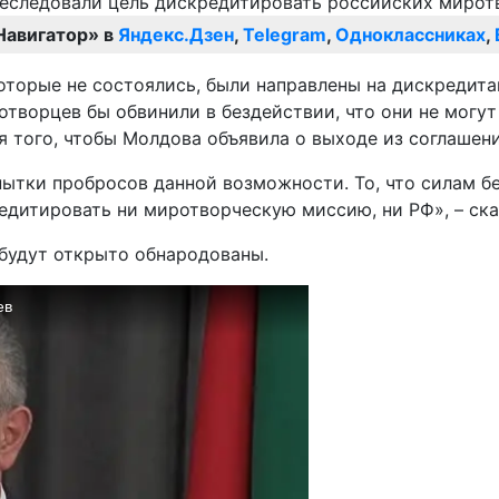
Навигатор» в
Яндекс.Дзен
,
Telegram
,
Одноклассниках
,
 которые не состоялись, были направлены на дискреди
отворцев бы обвинили в бездействии, что они не могу
 того, чтобы Молдова объявила о выходе из соглашени
опытки пробросов данной возможности. То, что силам 
редитировать ни миротворческую миссию, ни РФ», – ск
 будут открыто обнародованы.