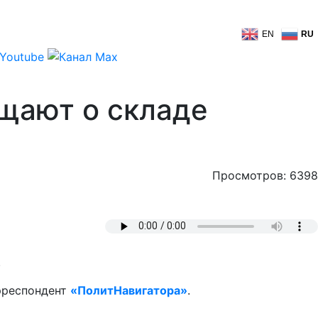
EN
RU
щают о складе
Просмотров: 6398
.
орреспондент
«ПолитНавигатора»
.