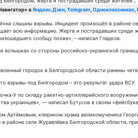
Навигатор» в
Яндекс.Дзен
,
Telegram
,
Одноклассниках
,
йона слышны взрывы. Инцидент произошёл в районе сел
бщает всю информацию. Жертв и пострадавших среди жи
оизошедшего сообщу позже», – написал Гладков.
в и вспышках со стороны российско-украинской грани
 военный городок в Белгородской области ранены чет
то взрывы под Белгородом – это результат удара ВСУ.
 Точка-У по складу ракетно-артиллерийского вооружен
тва украинцев», — написал Бутусов в своем «фейсбуке
ом Артёмовым, клириком храма великомученика Георги
е в районе села Журавлёвка Белгородской области, пр