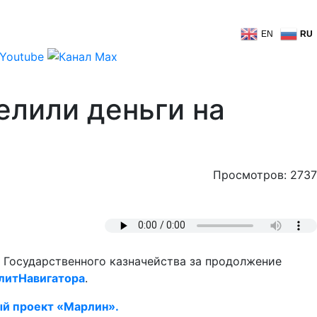
EN
RU
елили деньги на
Просмотров: 2737
а Государственного казначейства за продолжение
литНавигатора
.
й проект «Марлин».