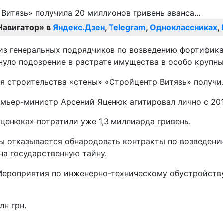
Навигатор» в
Яндекс.Дзен
,
Telegram
,
Одноклассниках
,
м из генеральных подрядчиков по возведению фортифик
уло подозрение в растрате имущества в особо крупны
я строительства «стены» «Стройцентр Витязь» получил
емьер-министр Арсений Яценюк агитировал лично с 201
Яценюка» потратили уже 1,3 миллиарда гривень.
ны отказывается обнародовать контракты по возведен
на государственную тайну.
Мероприятия по инженерно-техническому обустройств
лн грн.