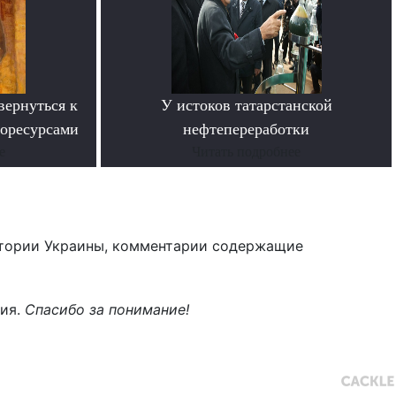
вернуться к
У истоков татарстанской
горесурсами
нефтепереработки
е
Читать подробнее
тории Украины, комментарии содержащие
ния.
Спасибо за понимание!