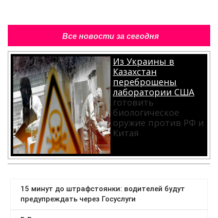
Все новости за сегодня
Из Украины в
Казахстан
переброшены
лаборатории США
готовить
биологическое
оружие против РФ и
Китая