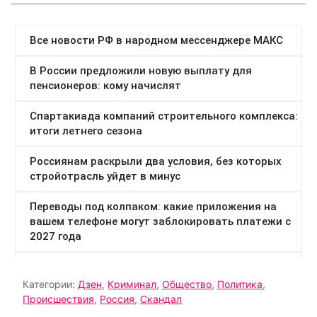
Категории:
Дзен
,
Криминал
,
Общество
,
Политика
,
Происшествия
,
Россия
,
Скандал