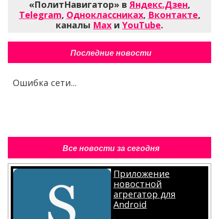
«ПолитНавигатор» в
Яндекс.Дзен
,
Telegram
,
Одноклассниках
,
Вконтакте
,
каналы
Max
и
YouTube
.
Последние новости
Ошибка сети...
Все новости за сегодня
Приложение
новостной
агрегатор для
Android
.