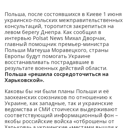
Польша, после состоявшихся в Киеве 1 июня
украинско-польских межправительственных
консультаций, торопится закрепиться на
левом берегу Днепра. Как сообщил в
интервью Polsat News Михал Дворчак,
главный помощник премьер-министра
Польши Матеуша Моравецкого, страны
Европы будут помогать Украине
восстанавливать пострадавшие в
результате военных действий области.
Польша «решила сосредоточиться на
Харьковской».
Каковы бы ни были планы Польши и её
заокеанских союзников по отношению к
Украине, как западные, так и украинские
ведомства и СМИ стоически выдерживают
соответствующий информационный фон –
якобы российские войска «отброшены от
Харькова» а украинские «местами вышли к