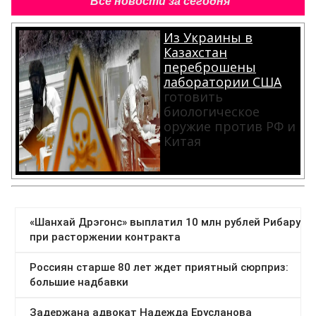
Все новости за сегодня
Из Украины в
Казахстан
переброшены
лаборатории США
готовить
биологическое
оружие против РФ и
Китая