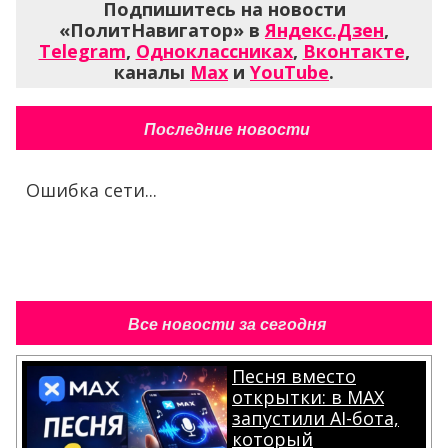
Подпишитесь на новости
«ПолитНавигатор» в
Яндекс.Дзен
,
Telegram
,
Одноклассниках
,
Вконтакте
,
каналы
Max
и
YouTube
.
Последние новости
Ошибка сети...
Все новости за сегодня
Песня вместо
открытки: в MAX
запустили AI-бота,
который