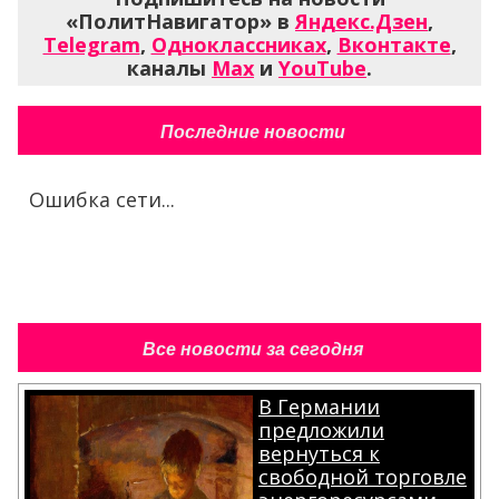
«ПолитНавигатор» в
Яндекс.Дзен
,
Telegram
,
Одноклассниках
,
Вконтакте
,
каналы
Max
и
YouTube
.
Последние новости
Ошибка сети...
Все новости за сегодня
В Германии
предложили
вернуться к
свободной торговле