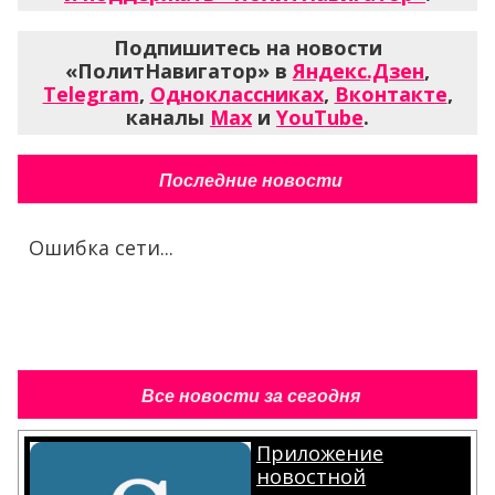
Подпишитесь на новости
«ПолитНавигатор» в
Яндекс.Дзен
,
Telegram
,
Одноклассниках
,
Вконтакте
,
каналы
Max
и
YouTube
.
Последние новости
Ошибка сети...
Все новости за сегодня
Приложение
новостной