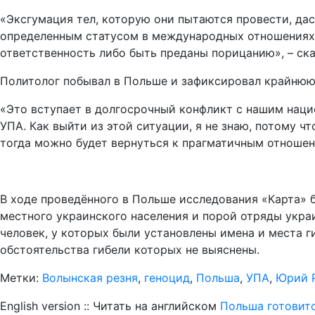
«Эксгумация тел, которую они пытаются провести, дас
определенным статусом в международных отношениях и
ответственность либо быть преданы порицанию», – ск
Политолог побывал в Польше и зафиксировал крайнюю 
«Это вступает в долгосрочный конфликт с нашим нац
УПА. Как выйти из этой ситуации, я не знаю, потому ч
тогда можно будет вернуться к прагматичным отношени
В ходе проведённого в Польше исследования «Карта» б
местного украинского населения и порой отряды укра
человек, у которых были установлены имена и места ги
обстоятельства гибели которых не выяснены.
Метки:
Волынская резня
,
геноцид
,
Польша
,
УПА
,
Юрий 
English version :: Читать на английском
Польша готовитс