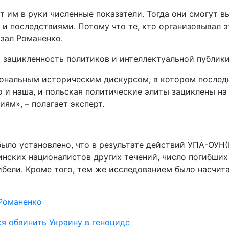
т им в руки численные показатели. Тогда они смогут в
 последствиями. Потому что те, кто организовывал э
азал Романенко.
зацикленность политиков и интеллектуальной публики
иональным историческим дискурсом, в котором послед
то и наша, и польская политические элиты зациклены на
ям», – полагает эксперт.
ыло установлено, что в результате действий УПА-ОУН(
инских националистов других течений, число погибших
бели. Кроме того, тем же исследованием было насчитан
Романенко
я обвинить Украину в геноциде