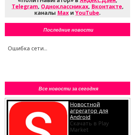
«ПолитНавигатор» в
Яндекс.Дзен
,
Telegram
,
Одноклассниках
,
Вконтакте
,
каналы
Max
и
YouTube
.
Последние новости
Ошибка сети...
Все новости за сегодня
Новостной
агрегатор для
Android
Скачать в Play
Market