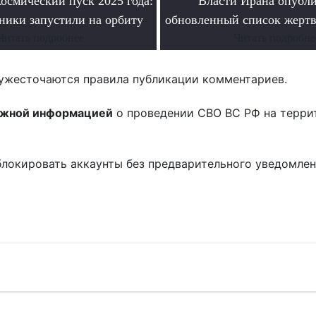
осмический пуск 2025 года:
Власти Ирана опубл
ники запустили на орбиту
обновленный список жертв
Читать подробнее
Читать подробне
ужесточаются правила публикации комментариев.
ожной информацией
о проведении СВО ВС РФ на терри
блокировать аккаунты без предварительного уведомле
!