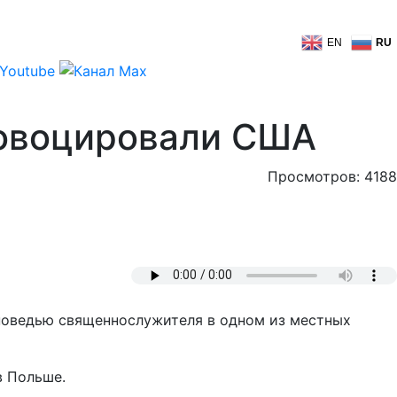
EN
RU
ровоцировали США
Просмотров: 4188
оповедью священнослужителя в одном из местных
в Польше.