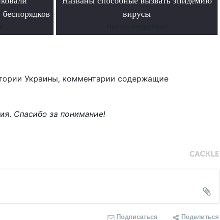
иковали
Названы способные вызвать эпидемию
 беспорядков
вирусы
е
Читать подробнее
тории Украины, комментарии содержащие
ния.
Спасибо за понимание!
Подписаться
Поделиться