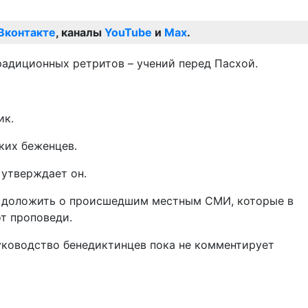
Вконтакте
, каналы
YouTube
и
Max
.
радиционных ретритов – учений перед Пасхой.
ик.
ких беженцев.
 утверждает он.
и доложить о происшедшим местным СМИ, которые в
от проповеди.
уководство бенедиктинцев пока не комментирует