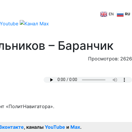
EN
RU
льников – Баранчик
Просмотров: 2626
нт «ПолитНавигатора».
Вконтакте
, каналы
YouTube
и
Max
.