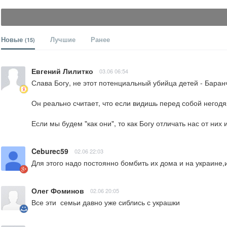
Новые
Лучшие
Ранее
(15)
Евгений Лилитко
03.06 06:54
Слава Богу, не этот потенциальный убийца детей - Баранч
Он реально считает, что если видишь перед собой негодя
Если мы будем "как они", то как Богу отличать нас от них
Ceburec59
02.06 22:03
Для этого надо постоянно бомбить их дома и на украине,и
Олег Фоминов
02.06 20:05
Все эти  семьи давно уже сиблись с украшки