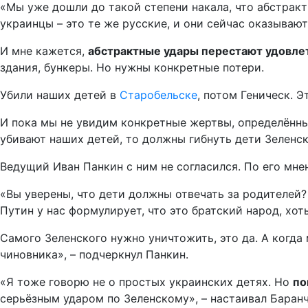
«Мы уже дошли до такой степени накала, что абстракт
украинцы – это те же русские, и они сейчас оказываю
И мне кажется,
абстрактные удары перестают удовлет
здания, бункеры. Но нужны конкретные потери.
Убили наших детей в
Старобельске
, потом Геническ. 
И пока мы не увидим конкретные жертвы, определённ
убивают наших детей, то должны гибнуть дети Зеленск
Ведущий Иван Панкин с ним не согласился. По его мне
«Вы уверены, что дети должны отвечать за родителей? 
Путин у нас формулирует, что это братский народ, хоть
Самого Зеленского нужно уничтожить, это да. А когда
чиновника», – подчеркнул Панкин.
«Я тоже говорю не о простых украинских детях. Но
по
серьёзным ударом по Зеленскому», – настаивал Баранч