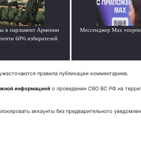
ы в парламент Армении
Мессенджер Max «переи
 почти 60% избирателей
Читать подробне
Читать подробнее
ужесточаются правила публикации комментариев.
ожной информацией
о проведении СВО ВС РФ на терри
блокировать аккаунты без предварительного уведомле
!