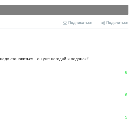
Подписаться
Поделиться
адо становиться - он уже негодяй и подонок?

6
6
5