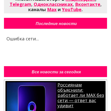
Telegram
,
Одноклассниках
,
Вконтакте
,
каналы
Max
и
YouTube
.
Последние новости
Ошибка сети...
Все новости за сегодня
Россиянам
объяснили:
работает ли MAX без
сети — ответ вас
удивит
.