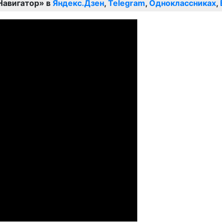
Навигатор» в
Яндекс.Дзен
,
Telegram
,
Одноклассниках
,