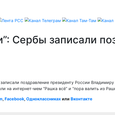
и”: Сербы записали п
записали поздравление президенту России Владимиру П
и на интернет-мем “Рашка всё” и “пора валить из Рашк
am
,
Facebook
,
Одноклассниках
или
Вконтакте