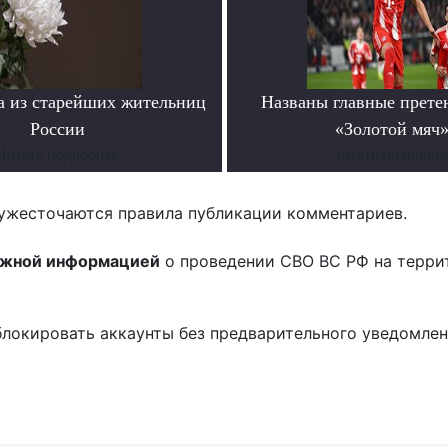
а из старейших жительниц
Названы главные прете
России
«Золотой мяч
Читать подробнее
Читать подробне
ужесточаются правила публикации комментариев.
ожной информацией
о проведении СВО ВС РФ на терри
блокировать аккаунты без предварительного уведомле
!