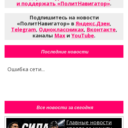
и поддержать «ПолитНавигатор»
.
Подпишитесь на новости
«ПолитНавигатор» в
Яндекс.Дзен
,
Telegram
,
Одноклассниках
,
Вконтакте
,
каналы
Max
и
YouTube
.
Последние новости
Ошибка сети...
Все новости за сегодня
Главные новости