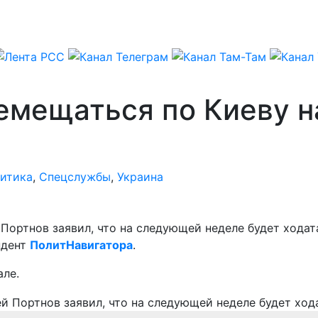
емещаться по Киеву н
итика
,
Спецслужбы
,
Украина
Портнов заявил, что на следующей неделе будет ходат
ндент
ПолитНавигатора
.
але.