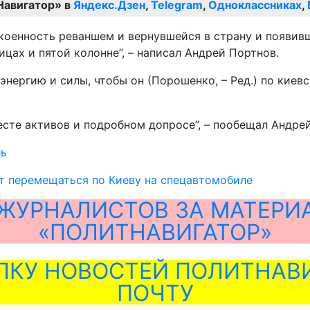
Навигатор» в
Яндекс.Дзен
,
Telegram
,
Одноклассниках
,
оенность реваншем и вернувшейся в страну и появивш
цах и пятой колонне”, – написал Андрей Портнов.
нергию и силы, чтобы он (Порошенко, – Ред.) по киев
есте активов и подробном допросе”, – пообещал Андре
ль
т перемещаться по Киеву на спецавтомобиле
ЖУРНАЛИСТОВ ЗА МАТЕРИ
«ПОЛИТНАВИГАТОР»
ЛКУ НОВОСТЕЙ ПОЛИТНАВИ
ПОЧТУ