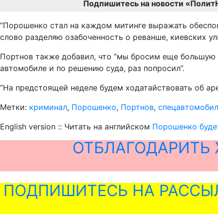
Подпишитесь на новости «Полит
“Порошенко стал на каждом митинге выражать обеспок
слово разделяю озабоченность о реванше, киевских ули
Портнов также добавил, что “мы бросим еще большую э
автомобиле и по решению суда, раз попросил”.
“На предстоящей неделе будем ходатайствовать об ар
Метки:
криминал
,
Порошенко
,
Портнов
,
спецавтомоби
English version :: Читать на английском
Порошенко буде
ОТБЛАГОДАРИТЬ 
ПОДПИШИТЕСЬ НА РАССЫ