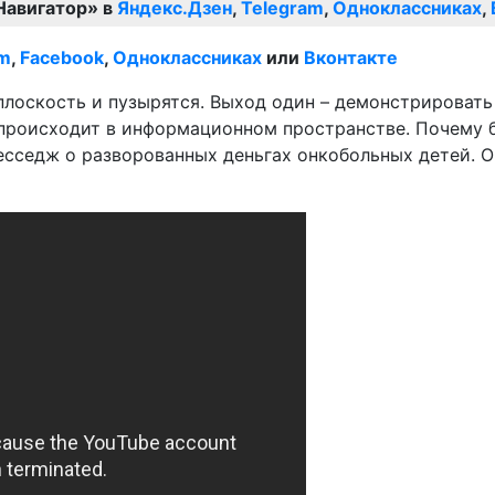
Навигатор» в
Яндекс.Дзен
,
Telegram
,
Одноклассниках
,
am
,
Facebook
,
Одноклассниках
или
Вконтакте
плоскость и пузырятся. Выход один – демонстрироват
 происходит в информационном пространстве. Почему 
есседж о разворованных деньгах онкобольных детей. О