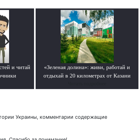
стей и читай
«Зеленая долина»: живи, работай и
очники
отдыхай в 20 километрах от Казани
Читать подробнее
тории Украины, комментарии содержащие
ния.
Спасибо за понимание!