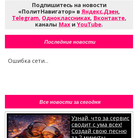
Подпишитесь на новости
«ПолитНавигатор» в
Яндекс.Дзен
,
Telegram
,
Одноклассниках
,
Вконтакте
,
каналы
Max
и
YouTube
.
Последние новости
Ошибка сети...
Все новости за сегодня
Узнай, что за сервис
сводит с ума всех!
Создай свою песню
за 2 минуты