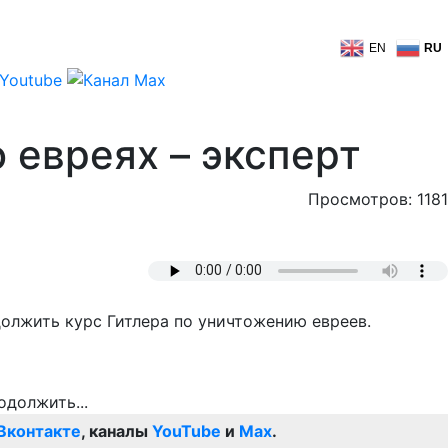
EN
RU
 евреях – эксперт
Просмотров: 1181
олжить курс Гитлера по уничтожению евреев.
Вконтакте
, каналы
YouTube
и
Max
.