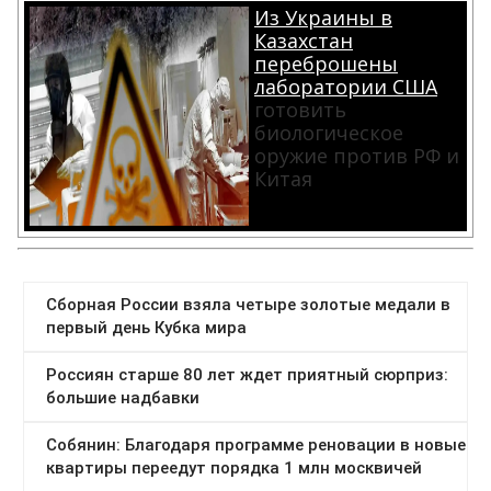
Из Украины в
Казахстан
переброшены
лаборатории США
готовить
биологическое
оружие против РФ и
Китая