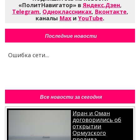
«ПолитНавигатор» в
Яндекс.Дзен
,
Telegram
,
Одноклассниках
,
Вконтакте
,
каналы
Max
и
YouTube
.
Последние новости
Ошибка сети...
Все новости за сегодня
Иран и Оман
договорились об
открытии
Ормузского
пролива