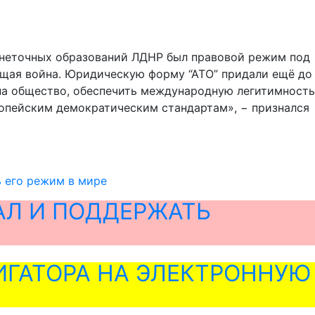
онеточных образований ЛДНР был правовой режим под
оящая война. Юридическую форму “АТО” придали ещё до
на общество, обеспечить международную легитимность
ропейским демократическим стандартам», − признался
 его режим в мире
АЛ И ПОДДЕРЖАТЬ
ГАТОРА НА ЭЛЕКТРОННУЮ