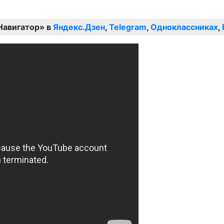
Навигатор» в
Яндекс.Дзен
,
Telegram
,
Одноклассниках
,