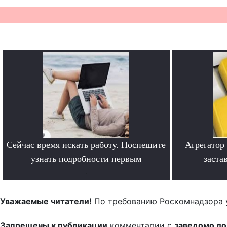
Сейчас время искать работу. Поспешите
Агрегатор
узнать подробности первым
заста
.
Уважаемые читатели!
По требованию Роскомнадзора 
Запрещены к публикации
комментарии с
заведомо л