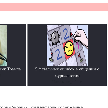
ник Трампа
5 фатальных ошибок в общении с
е
журналистом
Читать подробнее
тории Украины, комментарии содержащие