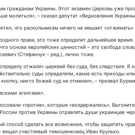
ым гражданам Украины. Этот экзамен Церковь уже прох
ьше молиться», – сказал депутат «Видновлення Украин
етил, что раскольникам ничего не мешает «отжимать» 
одного права, это тоже определит дальнейшее время. 
что основа европейских ценностей – это свобода слов
сеевич (Стефанчук – ред.), лично тоже.
спределу отжали» церквей без суда, без следствия. Я х
ействительно суды определяли, какие есть приходы ил
 кнопку, никто божий суд не отменял», – призвал Бурми
вскими агентами».
лосовали «против», которые «воздержались». Выгоните
 России против Украины отравлять души украинцев чер
й способ сделать все возможное, чтобы защитить прав
 – вещал счастливый тимошенковец Иван Крулько.