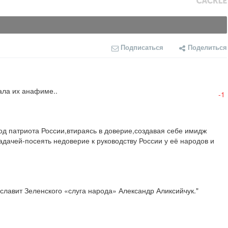
Подписаться
Поделиться
ала их анафиме..
-1
д патриота России,втираясь в доверие,создавая себе имидж 
дачей-посеять недоверие к руководству России у её народов и 
лавит Зеленского «слуга народа» Александр Аликсийчук."
