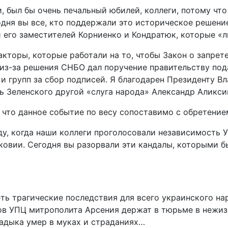
и, был бы очень печальный юбилей, коллеги, потому чт
дня вы все, кто поддержали это историческое решение,
и его заместителей Корниенко и Кондратюк, которые «
акторы, которые работали на то, чтобы Закон о запрет
из-за решения СНБО дал поручение правительству под
и групп за сбор подписей. Я благодарен Президенту В
ь Зеленского другой «слуга народа» Александр Аликси
, что данное событие по весу сопоставимо с обретени
оду, когда наши коллеги проголосовали независимость 
ковии. Сегодня вы разорвали эти кандалы, которыми б
еть трагические последствия для всего украинского н
в УПЦ митрополита Арсения держат в тюрьме в нежизн
ладыка умер в муках и страданиях…