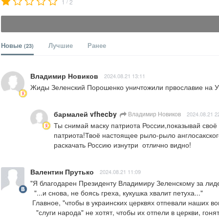
/
1
2
Новые
Лучшие
Ранее
(23)
Владимир Новиков
2024.08.21 13:11
Жиды Зеленский Порошенко уничтожили првославие на Ук
бармалей vfhecby
Владимир Новиков
2024.08.21 2
Ты снимай маску патриота России,показывай своё 
патриота!Твоё настоящее рыло-рыло англосакского
раскачать Россию изнутри  отлично видно!
Валентин Прутько
2024.08.21 11:09
"Я благодарен Президенту Владимиру Зеленскому за лиде
  "...и снова, не боясь греха, кукушка хвалит петуха..."

 Главное, "чтобы в украинских церквях отпевали наших воинов", – счастливый Иван Крулько.

   "слуги народа" не хотят, чтобы их отпели в церкви, гоня