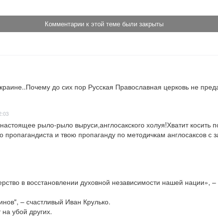
Комментарии к этой теме были закрыты
раине..Почему до сих пор Русская Православная церковь не пред
2:03
настоящее рыло-рыло выруси,англосакского холуя!Хватит косить по
 пропагандиста и твою пропаганду по методичкам англосаксов с за
рство в восстановлении духовной независимости нашей нации», – с
т на убой других.