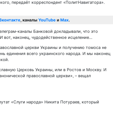
ского, передаёт корреспондент «ПолитНавигатора».
Вконтакте
, каналы
YouTube
и
Max
.
телеграм-каналы Банковой докладывали, что это
 И вот, наконец, чудодейственное исцеление…
православной церкви Украины и получению томоса не
день единения всего украинского народа. И мы наконец
кой.
славную Церковь Украины, или в Ростов и Москву. И
анонической православной церкви», – вещал
путат «Слуги народа» Никита Потураев, который