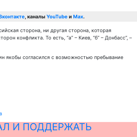
Вконтакте
, каналы
YouTube
и
Max
.
сийская сторона, ни другая сторона, которая
он конфликта. То есть, “а” – Киев, “б” – Донбасс”, –
ин якобы согласился с возможностью пребывание
в
АЛ И ПОДДЕРЖАТЬ