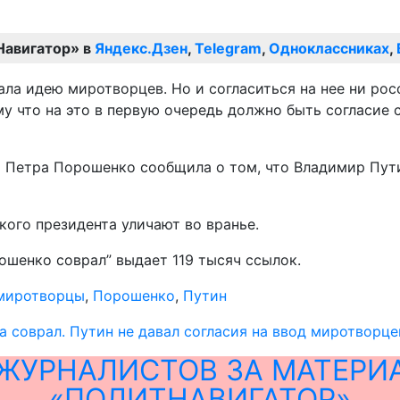
Навигатор» в
Яндекс.Дзен
,
Telegram
,
Одноклассниках
,
ала идею миротворцев. Но и согласиться на нее ни рос
что на это в первую очередь должно быть согласие стор
ы Петра Порошенко сообщила о том, что Владимир Пут
кого президента уличают во вранье.
ошенко соврал” выдает 119 тысяч ссылок.
миротворцы
,
Порошенко
,
Путин
 соврал. Путин не давал согласия на ввод миротворце
ЖУРНАЛИСТОВ ЗА МАТЕРИ
«ПОЛИТНАВИГАТОР»