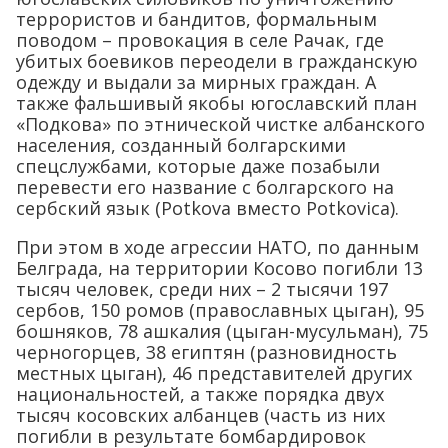
террористов и бандитов, формальным
поводом – провокация в селе Рачак, где
убитых боевиков переодели в гражданскую
одежду и выдали за мирных граждан. А
также фальшивый якобы югославский план
«Подкова» по этнической чистке албанского
населения, созданный болгарскими
спецслужбами, которые даже позабыли
перевести его название с болгарского на
сербский язык (Potkova вместо Potkovica).
При этом в ходе агрессии НАТО, по данным
Белграда, на территории Косово погибли 13
тысяч человек, среди них – 2 тысячи 197
сербов, 150 ромов (православных цыган), 95
бошняков, 78 ашкалия (цыган-мусульман), 75
черногорцев, 38 египтян (разновидность
местных цыган), 46 представителей других
национальностей, а также порядка двух
тысяч косовских албанцев (часть из них
погибли в результате бомбардировок