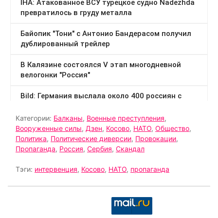
Категории:
Балканы
,
Военные преступления
,
Вооруженные силы
,
Дзен
,
Косово
,
НАТО
,
Общество
,
Политика
,
Политические диверсии
,
Провокации
,
Пропаганда
,
Россия
,
Сербия
,
Скандал
Тэги:
интервенция
,
Косово
,
НАТО
,
пропаганда