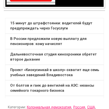
Категории:
Колониальная демократия
,
Россия
,
США
,