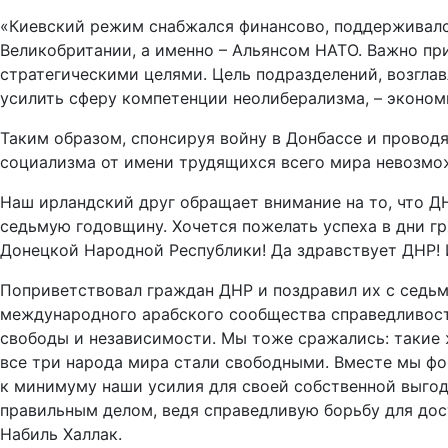
«Киевский режим снабжался финансово, поддерживалс
Великобритании, а именно – Альянсом НАТО. Важно пр
стратегическими целями. Цель подразделений, возглав
усилить сферу компетенции неолиберализма, – эконом
Таким образом, спонсируя войну в Донбассе и провод
социализма от имени трудящихся всего мира невозмо
Наш ирландский друг обращает внимание на то, что Д
седьмую годовщину. Хочется пожелать успеха в дни г
Донецкой Народной Республики! Да здравствует ДНР! 
Поприветствовал граждан ДНР и поздравил их с седь
международного арабского сообщества справедливости
свободы и независимости. Мы тоже сражались: такие 
все три народа мира стали свободными. Вместе мы фо
к минимуму наши усилия для своей собственной выго
правильным делом, ведя справедливую борьбу для дост
Набиль Халлак.