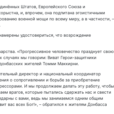
динённых Штатов, Европейского Союза и
корыстна, и, впрочем, она подпитана эгоистичными
ованию военной мощи по всему миру, а в частности, –
.
 намерены удостовериться, что возрождение
варства. «Прогрессивное человечество празднует свою
их случаях мы говорим: Виват Герои-защитники
 донбасских жителей Томми Маккирни.
ительный директор и национальный координатор
ния о сопротивлении и борьбе за приобретение
рессорами. И мы продолжаем делать эту работу, чтобы
ем врагов, которые пытались сдержать нас и свести
лидарны с вами, ведь мы занимаемся одним общим
т вас всех Бог!», – обратился к жителям Донбасса