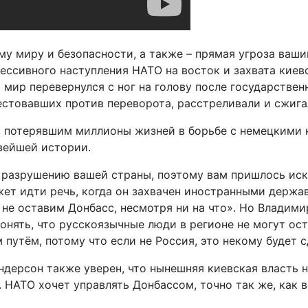
у миру и безопасности, а также – прямая угроза ваши
ессивного наступления НАТО на восток и захвата киев
 мир перевернулся с ног на голову после государствен
естовавших против переворота, расстреливали и сжигал
 потерявшим миллионы жизней в борьбе с немецкими н
вейшей истории.
 разрушению вашей страны, поэтому вам пришлось ис
т идти речь, когда он захвачен иностранными держав
не оставим Донбасс, несмотря ни на что». Но Владими
нять, что русскоязычные люди в регионе не могут оста
утём, потому что если не Россия, это некому будет с
ерсон также уверен, что нынешняя киевская власть не
ят. НАТО хочет управлять Донбассом, точно так же, ка