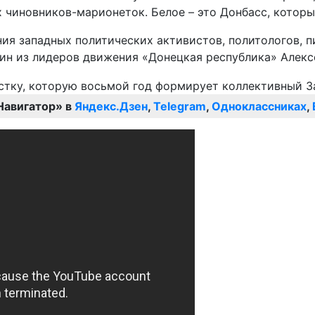
 чиновников-марионеток. Белое – это Донбасс, которы
я западных политических активистов, политологов, п
ин из лидеров движения «Донецкая республика» Алекс
Навигатор» в
Яндекс.Дзен
,
Telegram
,
Одноклассниках
,