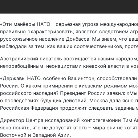
«Эти манёвры НАТО – серьёзная угроза международном
правильно охарактеризовать, является следствием агр
русскоязычное население Донбасса. Мы знаем, что ваш
наблюдали за тем, как ваших соотечественников, прот
Австралийский писатель восхищается нашим народом,
непорабощённым неонацистами киевской власти в но
«Державы НАТО, особенно Вашингтон, способствовали
России. О каком примирении с киевским режимом може
российского наследия? Президент России заявил: «Мы 
о последствиях будущих действий. Москва дала ясно по
Российская Федерация продолжит следовать заданным п
Директор Центра исследований контргегемонии Тим Анд
ясно понять, что не допустят этого – мира они не хот
Восточной и Западной Азии.