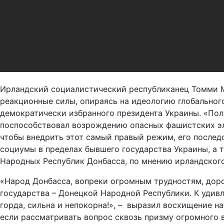
Ирландский социалистический республиканец Томми Ма
реакционные силы, опираясь на идеологию глобальног
демократически избранного президента Украины. «Пол
поспособствовал возрождению опасных фашистских эле
чтобы внедрить этот самый правый режим, его послед
социумы в пределах бывшего государства Украины, а 
Народных Республик Донбасса, по мнению ирландского
«Народ Донбасса, вопреки огромным трудностям, доро
государства – Донецкой Народной Республики. К удивл
горда, сильна и непокорна!», – выразил восхищение н
если рассматривать вопрос сквозь призму огромного 