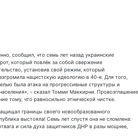
но, сообщил, что семь лет назад украинские
рот, который повлёк за собой свержение
тельство, установив свой режим, который
згромила нацистскую идеологию в 40-е. Для того,
целью была атака на прогрессивные структуры и
населения», – сказал Томми Маккирни. Провозглашение
ие тому, что равносильно этнической чистке.
защищал границы своего новообразованного
ублика выстояла! Семь лет спустя она не сломлена:
отвага и сила духа защитников ДНР в разы мощнее,