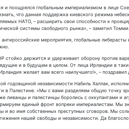
я и поощрялся глобальным империализмом в лице Сое
изнать, что данная поддержка киевского режима небес
ляемых НАТО, – расширить свои способности к проецир
ической системы свободного рынка», – заметил Томми
я антироссийские мероприятия, глобальные либерасты
жно.
НР стойко держится и удерживает оборону против вар
рядущие и в будущем в целом. От лица Ирландии в так
Ирландия желает вам всего наилучшего!», – поздравил
мой годовщиной независимости Набиль Халлак, исполн
 в Палестине. «Мы с вами разделяем общую точку зре
же ливанцы и палестинцы боролись с оккупантами и аг
рмируем единый фронт вопреки империалистам. Мы зна
ды и во имя собственных преступных сговоров. Мы со
ижения нашей свободы и независимости. Да благослови