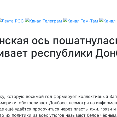
нская ось пошатнулас
вает республики Дон
у, которую восьмой год формирует коллективный Запа
 Америки, обстреливает Донбасс, несмотря на информа
вде ещё удаётся просочиться через пласты лжи, грязи
что их политики из всех утюгов называют белое чёрным,