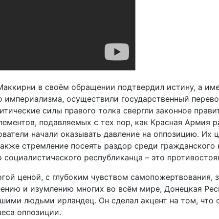
ккирни в своём обращении подтвердил истину, а имен
о империализма, осуществили государственный перево
итические силы правого толка свергли законное прави
ментов, подавляемых с тех пор, как Красная Армия ра
ователи начали оказывать давление на оппозицию. Их 
также стремление посеять раздор среди гражданского 
 социалистического республиканца – это противостоян
гой ценой, с глубоким чувством самопожертвования, 
ению и изумлению многих во всём мире, Донецкая Респ
ашими людьми ирландец. Он сделал акцент на том, что 
веса оппозиции.