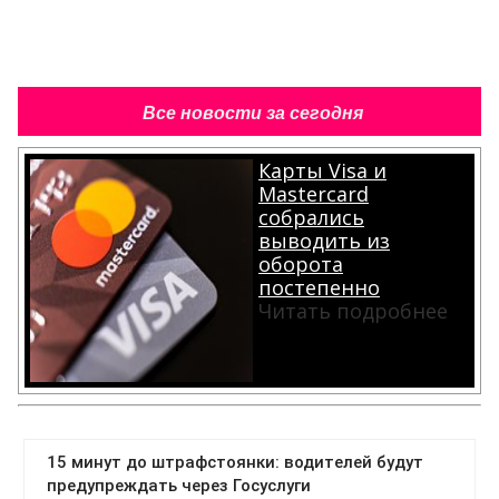
Все новости за сегодня
Карты Visa и
Mastercard
собрались
выводить из
оборота
постепенно
Читать подробнее