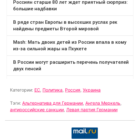
Категории:
ЕС
,
Политика
,
Россия
,
Украина
Тэги:
Альтернатива для Германии
,
Ангела Меркель
,
антироссийские санкции
,
Левая партия Германии