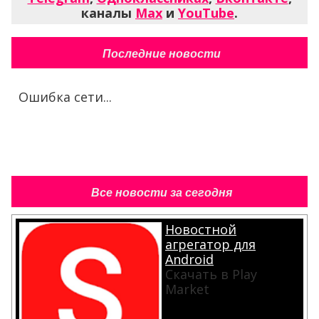
каналы
Max
и
YouTube
.
Последние новости
Ошибка сети...
Все новости за сегодня
Новостной
агрегатор для
Android
Скачать в Play
Market