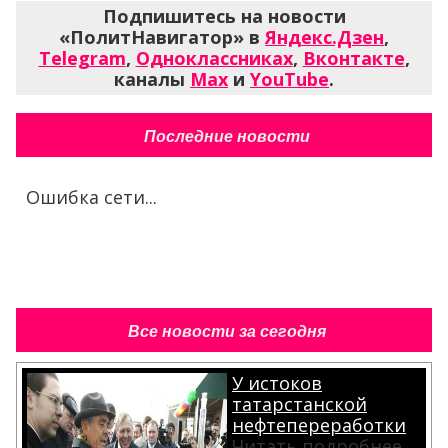
Подпишитесь на новости
«ПолитНавигатор» в
Яндекс.Дзен
,
Telegram
,
Одноклассниках
,
Вконтакте
,
каналы
Max
и
YouTube
.
Последние новости
Ошибка сети...
Все новости за сегодня
У истоков
татарстанской
нефтепереработки
Читать подробнее