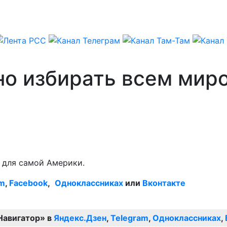
о избирать всем миро
 для самой Америки.
am
,
Facebook
,
Одноклассниках
или
Вконтакте
Навигатор» в
Яндекс.Дзен
,
Telegram
,
Одноклассниках
,