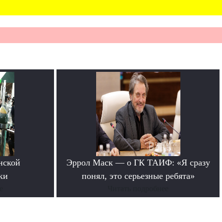
нской
Эррол Маск — о ГК ТАИФ: «Я сразу
ки
понял, это серьезные ребята»
е
Читать подробнее