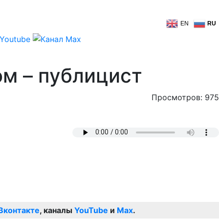
EN
RU
м – публицист
Просмотров: 975
Вконтакте
, каналы
YouTube
и
Max
.