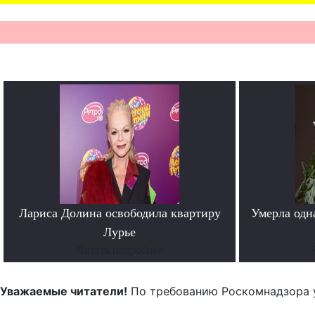
Лариса Долина освободила квартиру
Умерла одн
Лурье
Читать подробнее
Уважаемые читатели!
По требованию Роскомнадзора 