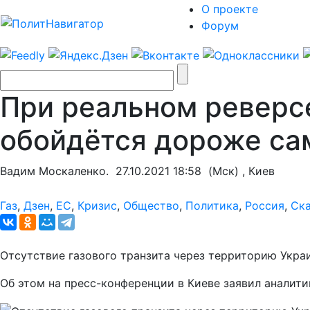
О проекте
Форум
При реальном реверсе
обойдётся дороже сам
Вадим Москаленко.
27.10.2021 18:58
(Мск) , Киев
Газ
,
Дзен
,
ЕС
,
Кризис
,
Общество
,
Политика
,
Россия
,
Ск
Отсутствие газового транзита через территорию Украи
Об этом на пресс-конференции в Киеве заявил аналит