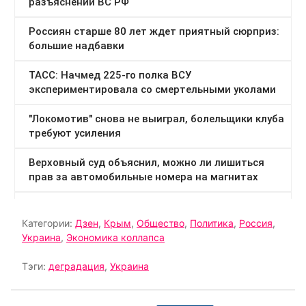
Категории:
Дзен
,
Крым
,
Общество
,
Политика
,
Россия
,
Украина
,
Экономика коллапса
Тэги:
деградация
,
Украина