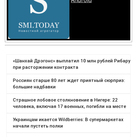
Android
.