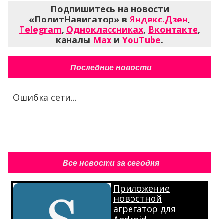
Подпишитесь на новости
«ПолитНавигатор» в
Яндекс.Дзен
,
Telegram
,
Одноклассниках
,
Вконтакте
,
каналы
Max
и
YouTube
.
Последние новости
Ошибка сети...
Все новости за сегодня
Приложение
новостной
агрегатор для