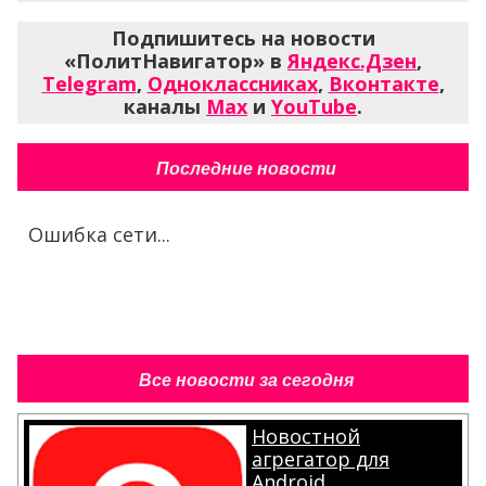
Подпишитесь на новости
«ПолитНавигатор» в
Яндекс.Дзен
,
Telegram
,
Одноклассниках
,
Вконтакте
,
каналы
Max
и
YouTube
.
Последние новости
Ошибка сети...
Все новости за сегодня
Новостной
агрегатор для
Android