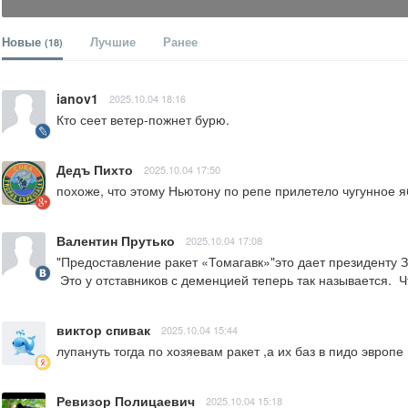
Новые
Лучшие
Ранее
(18)
ianov1
2025.10.04 18:16
Кто сеет ветер-пожнет бурю.
Дедъ Пихто
2025.10.04 17:50
похоже, что этому Ньютону по репе прилетело чугунное я
Валентин Прутько
2025.10.04 17:08
"Предоставление ракет «Томагавк»"это дает президенту З
 Это у отставников с деменцией теперь так называется.  
виктор спивак
2025.10.04 15:44
лупануть тогда по хозяевам ракет ,а их баз в пидо эвроп
Ревизор Полицаевич
2025.10.04 15:18