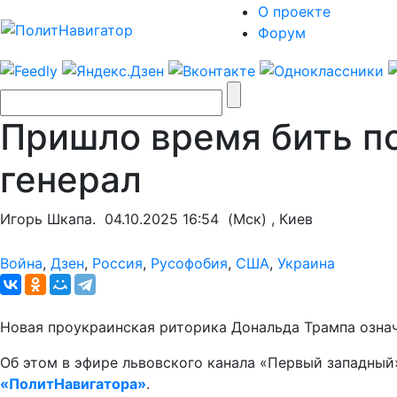
О проекте
Форум
Пришло время бить п
генерал
Игорь Шкапа.
04.10.2025 16:54
(Мск) , Киев
Война
,
Дзен
,
Россия
,
Русофобия
,
США
,
Украина
Новая проукраинская риторика Дональда Трампа означ
Об этом в эфире львовского канала «Первый западны
«ПолитНавигатора»
.