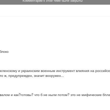
Комментарии к этой теме были закрыты
блоко
еленскому и украинским военным инструмент влияния на российскую
Что ж, предупрежден, значит вооружен...
е валом и как?готовы? что б не ныли потом? это не мифические бпла